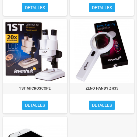
DETALLES
DETALLES
1ST MICROSCOPE
ZENO HANDY ZH35
DETALLES
DETALLES