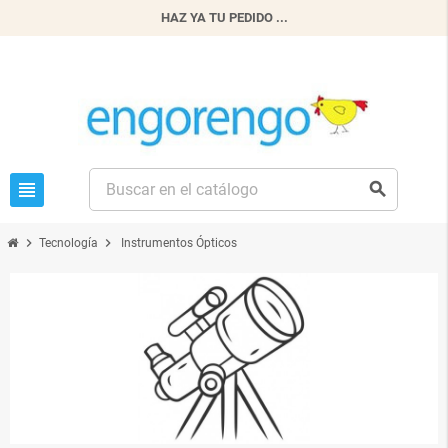
HAZ YA TU PEDIDO ...
view_headline
search
chevron_right
chevron_right
Tecnología
Instrumentos Ópticos