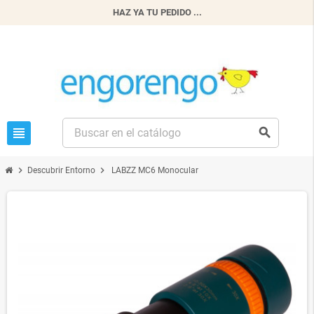
HAZ YA TU PEDIDO ...
view_headline
search
chevron_right
chevron_right
Descubrir Entorno
LABZZ MC6 Monocular