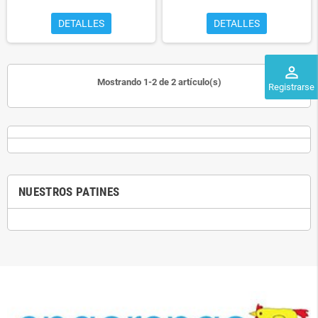
DETALLES
DETALLES
perm_identity
Mostrando 1-2 de 2 artículo(s)
Registrarse
NUESTROS PATINES