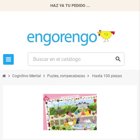
HAZ YA TU PEDIDO ...
view_headline
search
chevron_right
chevron_right
chevron_right
Cognitivo Mental
Puzles, rompecabezas
Hasta 100 piezas