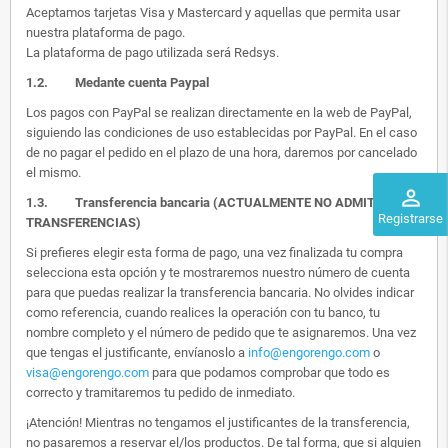
Aceptamos tarjetas Visa y Mastercard y aquellas que permita usar
nuestra plataforma de pago.
La plataforma de pago utilizada será Redsys.
1.2.
Medante cuenta Paypal
Los pagos con PayPal se realizan directamente en la web de PayPal,
siguiendo las condiciones de uso establecidas por PayPal. En el caso
de no pagar el pedido en el plazo de una hora, daremos por cancelado
el mismo.
perm_identity
1.3. Transferencia bancaria (ACTUALMENTE NO ADMITIMOS
Registrarse
TRANSFERENCIAS)
Si prefieres elegir esta forma de pago, una vez finalizada tu compra
selecciona esta opción y te mostraremos nuestro número de cuenta
para que puedas realizar la transferencia bancaria. No olvides indicar
como referencia, cuando realices la operación con tu banco, tu
nombre completo y el número de pedido que te asignaremos. Una vez
que tengas el justificante, envíanoslo a
info@engorengo.com
o
visa@engorengo.com
para que podamos comprobar que todo es
correcto y tramitaremos tu pedido de inmediato.
¡Atención! Mientras no tengamos el justificantes de la transferencia,
no pasaremos a reservar el/los productos. De tal forma, que si alguien