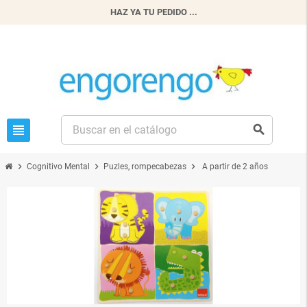
HAZ YA TU PEDIDO ...
view_headline
search
chevron_right
chevron_right
chevron_right
Cognitivo Mental
Puzles, rompecabezas
A partir de 2 años