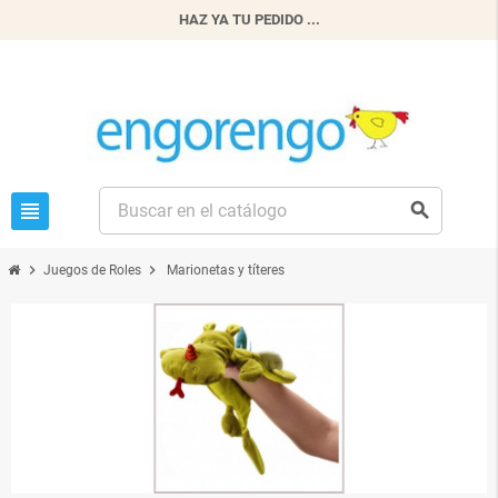
HAZ YA TU PEDIDO ...
view_headline
search
chevron_right
chevron_right
Juegos de Roles
Marionetas y títeres