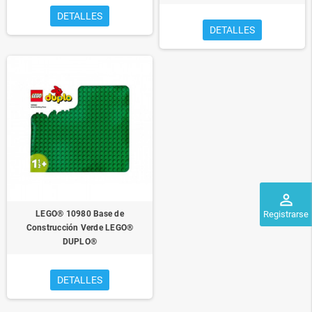
DETALLES
DETALLES
perm_identity
Registrarse
LEGO® 10980 Base de
Construcción Verde LEGO®
DUPLO®
DETALLES