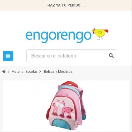
HAZ YA TU PEDIDO ...
view_headline
search
chevron_right
chevron_right
Material Escolar
Bolsas y Mochilas