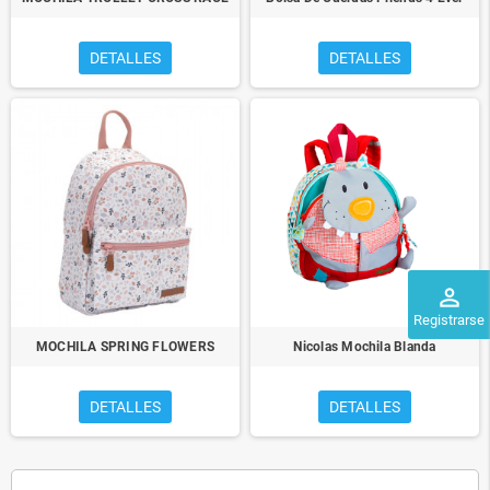
DETALLES
DETALLES
perm_identity
Registrarse
MOCHILA SPRING FLOWERS
Nicolas Mochila Blanda
DETALLES
DETALLES