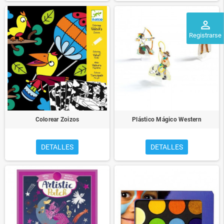
perm_identity
Registrarse
Colorear Zoizos
Plástico Mágico Western
DETALLES
DETALLES