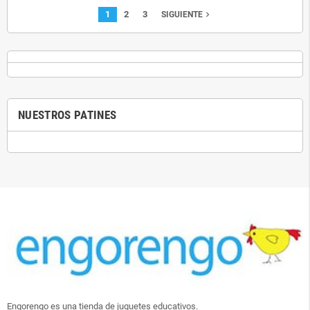
1
2
3
navigate_next
SIGUIENTE
NUESTROS PATINES
Engorengo es una tienda de juguetes educativos.