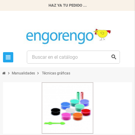
HAZ YA TU PEDIDO ...
view_headline
search
chevron_right
chevron_right
Manualidades
Técnicas gráficas