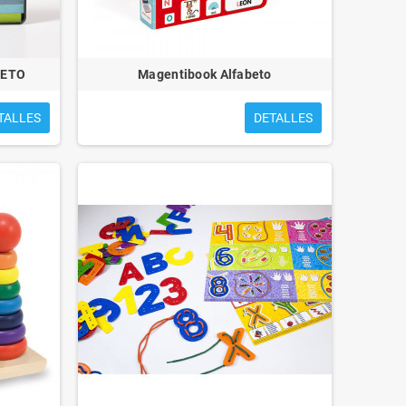
BETO
Magentibook Alfabeto
TALLES
DETALLES