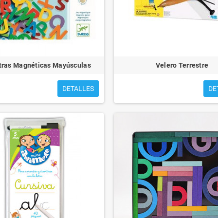
S PARA EMMA
CUENTOS PARA MATEO
tras Magnéticas Mayúsculas
Velero Terrestre
DETALLES
DE