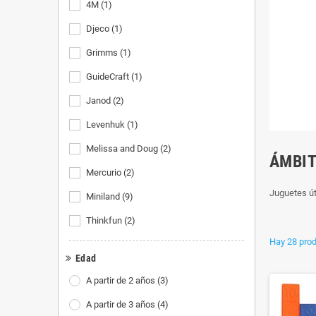
4M
(1)
Djeco
(1)
Grimms
(1)
GuideCraft
(1)
Janod
(2)
Levenhuk
(1)
Melissa and Doug
(2)
ÁMBIT
Mercurio
(2)
Juguetes út
Miniland
(9)
Thinkfun
(2)
Hay 28 prod
Edad
A partir de 2 años
(3)
A partir de 3 años
(4)