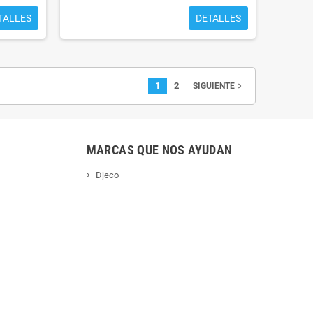
TALLES
DETALLES
1
2
navigate_next
SIGUIENTE
MARCAS QUE NOS AYUDAN
Djeco