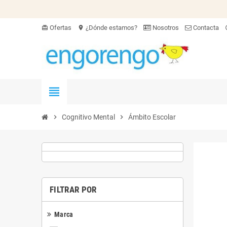
Ofertas
¿Dónde estamos?
Nosotros
Contacta
card_giftcard
location_on
hel
view_headline
chevron_right
Cognitivo Mental
chevron_right
Ámbito Escolar
FILTRAR POR
Marca