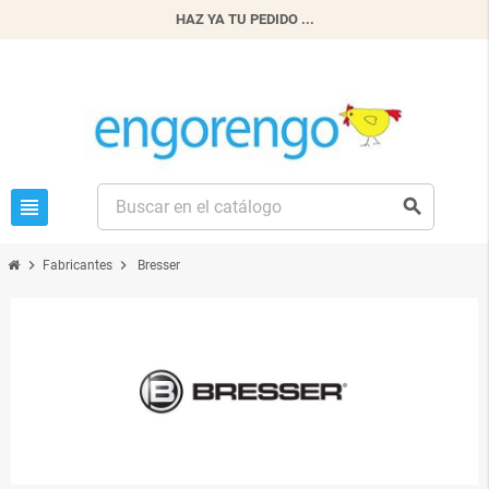
HAZ YA TU PEDIDO ...
view_headline
search
chevron_right
chevron_right
Fabricantes
Bresser