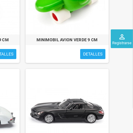
perm_identity
9 CM
MINIMOBIL AVION VERDE 9 CM
Registrarse
TALLES
DETALLES