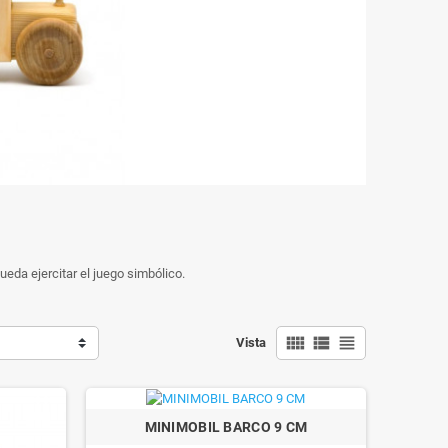
ueda ejercitar el juego simbólico.
view_comfy
view_list
view_headline
Vista
MINIMOBIL BARCO 9 CM