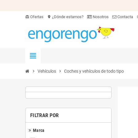
Ofertas
¿Dónde estamos?
Nosotros
Contacta
card_giftcard
location_on
hel
view_headline
chevron_right
Vehículos
chevron_right
Coches y vehículos de todo tipo
FILTRAR POR
Marca