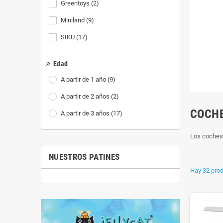
Greentoys
(2)
Miniland
(9)
SIKU
(17)
Edad
A partir de 1 año
(9)
A partir de 2 años
(2)
COCHE
A partir de 3 años
(17)
Los coches,
NUESTROS PATINES
Hay 32 prod