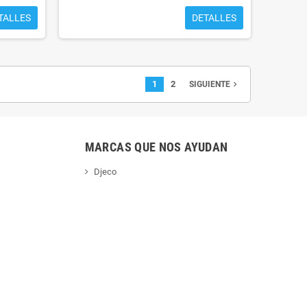
TALLES
DETALLES
1
2
navigate_next
SIGUIENTE
MARCAS QUE NOS AYUDAN
Djeco