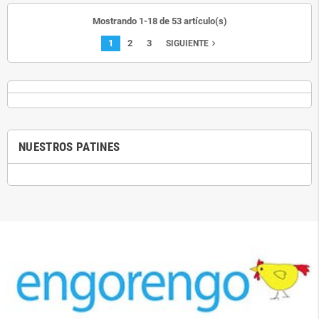
Mostrando 1-18 de 53 artículo(s)
1
2
3
navigate_next
SIGUIENTE
NUESTROS PATINES