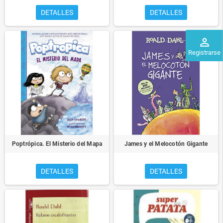
DETALLES
DETALLES
perm_identity
Registrarse
Poptrópica. El Misterio del Mapa
James y el Melocotón Gigante
DETALLES
DETALLES