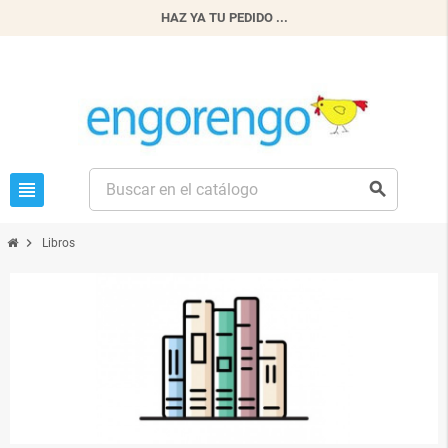
HAZ YA TU PEDIDO ...
view_headline
search
chevron_right
Libros