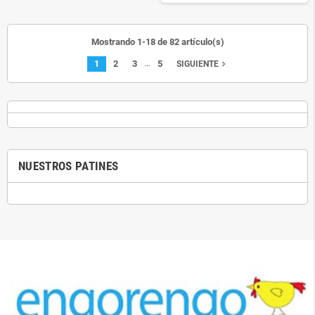
Mostrando 1-18 de 82 artículo(s)
…
1
2
3
5
navigate_next
SIGUIENTE
NUESTROS PATINES