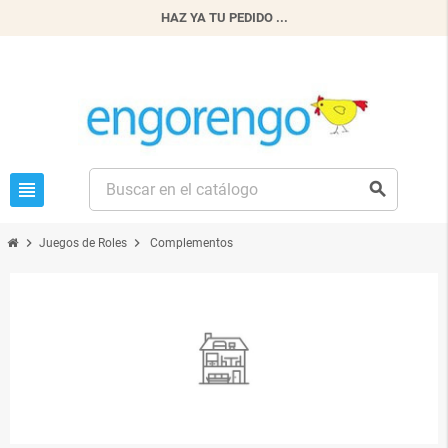
HAZ YA TU PEDIDO ...
view_headline
search
chevron_right
chevron_right
Juegos de Roles
Complementos