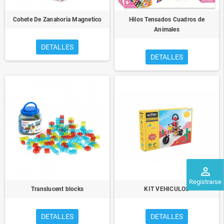
Cohete De Zanahoria Magnetico
Hilos Tensados Cuadros de
Animales
DETALLES
DETALLES
perm_identity
Registrarse
Translucent blocks
KIT VEHICULOS
DETALLES
DETALLES