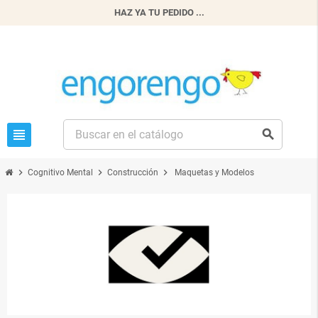
HAZ YA TU PEDIDO ...
view_headline
search
chevron_right
chevron_right
chevron_right
Cognitivo Mental
Construcción
Maquetas y Modelos