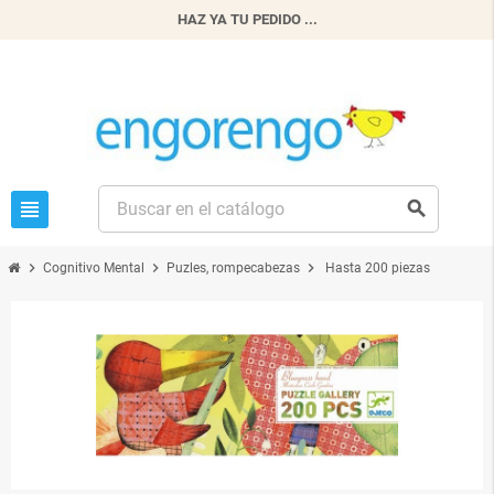
HAZ YA TU PEDIDO ...
view_headline
search
chevron_right
chevron_right
chevron_right
Cognitivo Mental
Puzles, rompecabezas
Hasta 200 piezas