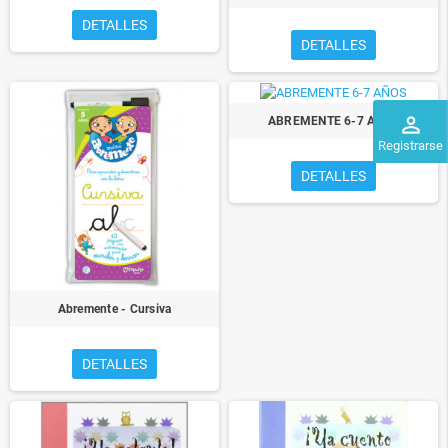
DETALLES
DETALLES
perm_identity
ABREMENTE 6-7 AÑOS
Registrarse
DETALLES
Abremente - Cursiva
DETALLES