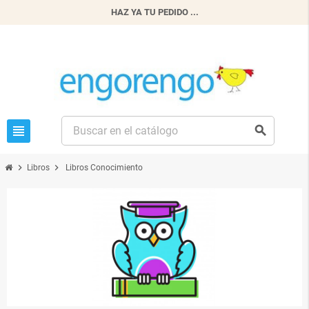
HAZ YA TU PEDIDO ...
view_headline
search
chevron_right
chevron_right
Libros
Libros Conocimiento