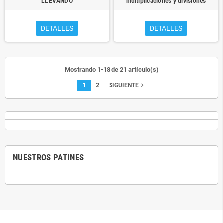
LLEVANDO
multiplicaciones y divisiones
DETALLES
DETALLES
Mostrando 1-18 de 21 artículo(s)
1
2
navigate_next
SIGUIENTE
NUESTROS PATINES