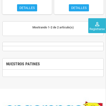
DETALLES
DETALLES
perm_identity
Mostrando 1-2 de 2 artículo(s)
Registrarse
NUESTROS PATINES