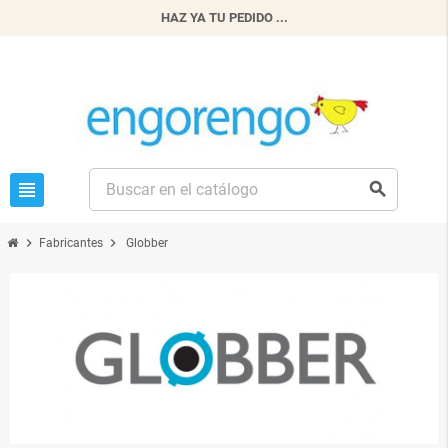
HAZ YA TU PEDIDO ...
view_headline
search
chevron_right
chevron_right
Fabricantes
Globber