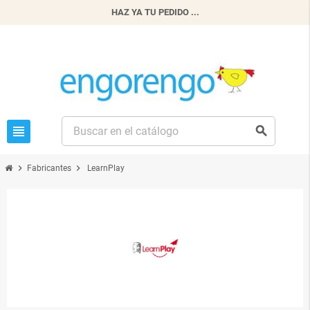
HAZ YA TU PEDIDO ...
view_headline
search
chevron_right
chevron_right
Fabricantes
LearnPlay