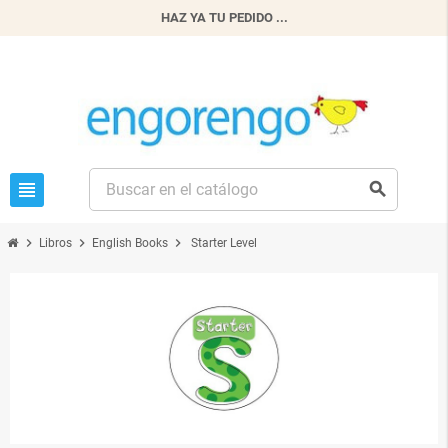
HAZ YA TU PEDIDO ...
view_headline
search
chevron_right
chevron_right
chevron_right
Libros
English Books
Starter Level