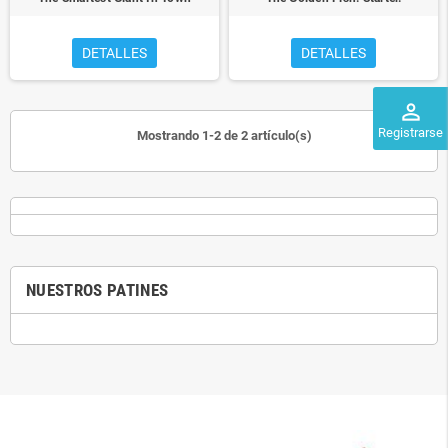
DETALLES
DETALLES
perm_identity
Registrarse
Mostrando 1-2 de 2 artículo(s)
NUESTROS PATINES