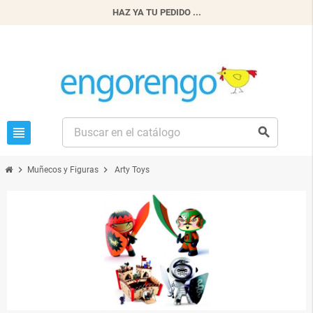
HAZ YA TU PEDIDO ...
view_headline
search
chevron_right
chevron_right
Muñecos y Figuras
Arty Toys