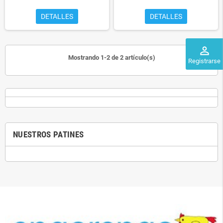
DETALLES
DETALLES
perm_identity
Mostrando 1-2 de 2 artículo(s)
Registrarse
NUESTROS PATINES