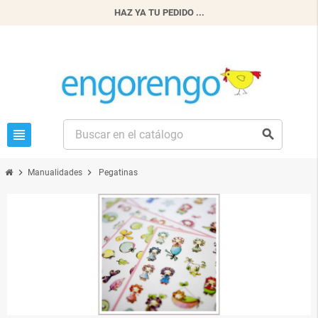
HAZ YA TU PEDIDO ...
view_headline
search
chevron_right
chevron_right
Manualidades
Pegatinas