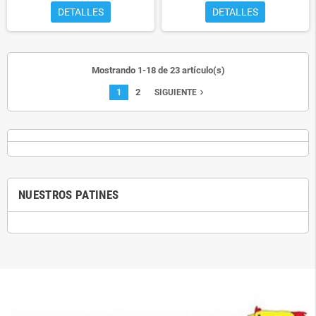
DETALLES
DETALLES
Mostrando 1-18 de 23 artículo(s)
1
2
navigate_next
SIGUIENTE
NUESTROS PATINES