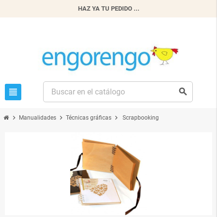
HAZ YA TU PEDIDO ...
view_headline
search
chevron_right
chevron_right
chevron_right
Manualidades
Técnicas gráficas
Scrapbooking