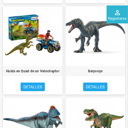
perm_identity
Registrarse
Huida en Quad de un Velociraptor
Baryonyx
DETALLES
DETALLES