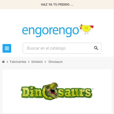
HAZ YA TU PEDIDO ...
view_headline
search
chevron_right
chevron_right
chevron_right
Fabricantes
Schleich
Dinosaurs