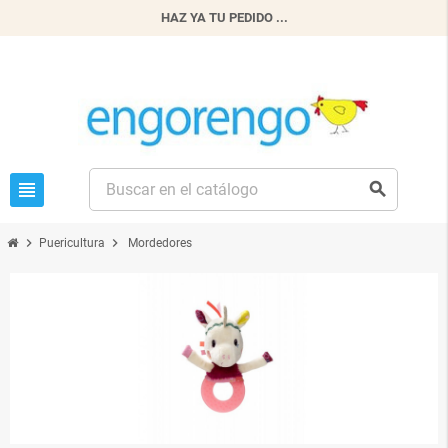
HAZ YA TU PEDIDO ...
view_headline
search
chevron_right
chevron_right
Puericultura
Mordedores