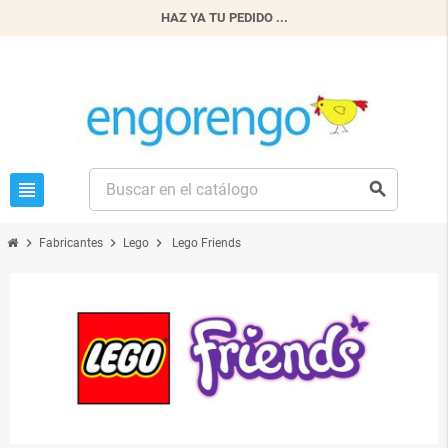
HAZ YA TU PEDIDO ...
view_headline
search
chevron_right
chevron_right
chevron_right
Fabricantes
Lego
Lego Friends