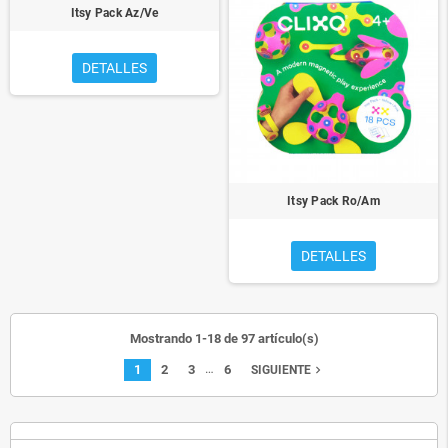
Itsy Pack Az/Ve
DETALLES
Itsy Pack Ro/Am
DETALLES
Mostrando 1-18 de 97 artículo(s)
…
1
2
3
6
navigate_next
SIGUIENTE