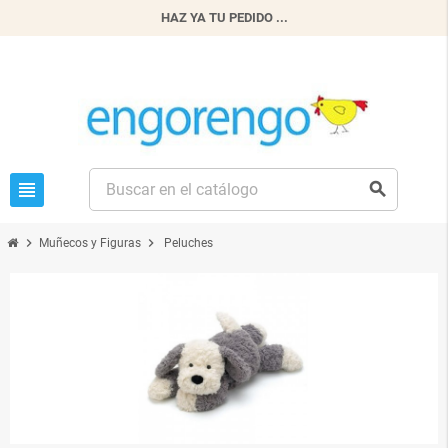
HAZ YA TU PEDIDO ...
view_headline
search
chevron_right
chevron_right
Muñecos y Figuras
Peluches