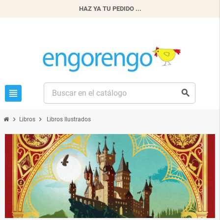
HAZ YA TU PEDIDO ...
view_headline
search
chevron_right
chevron_right
Libros
Libros Ilustrados