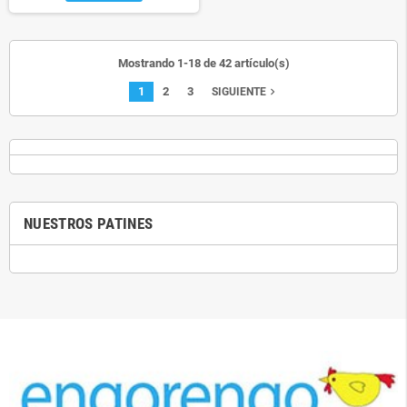
Mostrando 1-18 de 42 artículo(s)
1
2
3
navigate_next
SIGUIENTE
NUESTROS PATINES