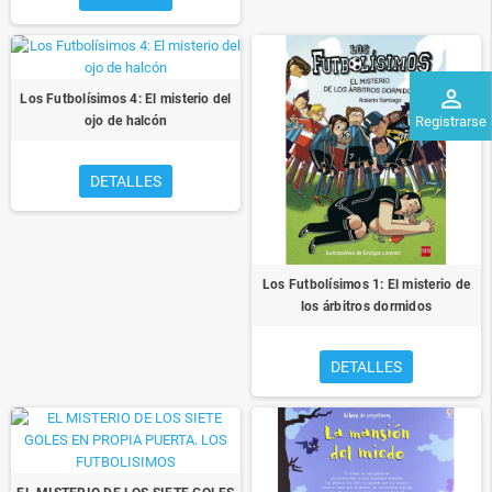
perm_identity
Los Futbolísimos 4: El misterio del
Registrarse
ojo de halcón
DETALLES
Los Futbolísimos 1: El misterio de
los árbitros dormidos
DETALLES