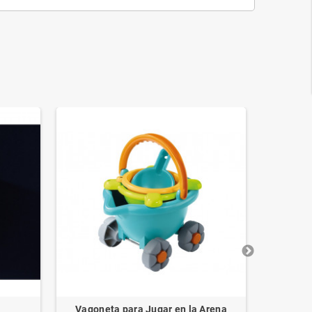
Vagoneta para Jugar en la Arena
Bolso y