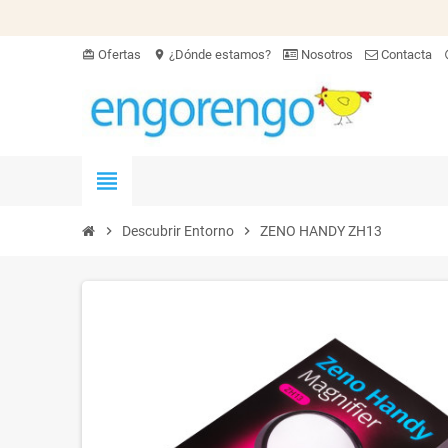
Ofertas
¿Dónde estamos?
Nosotros
Contacta
card_giftcard
location_on
hel
view_headline
chevron_right
Descubrir Entorno
chevron_right
ZENO HANDY ZH13