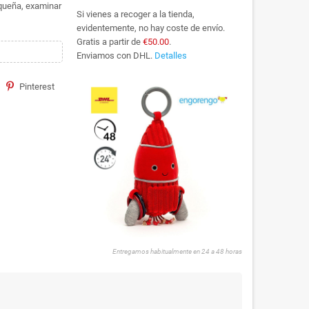
equeña, examinar
Si vienes a recoger a la tienda,
evidentemente, no hay coste de envío.
Gratis a partir de
€50.00
.
Enviamos con DHL.
Detalles
Pinterest
Entregamos habitualmente en 24 a 48 horas