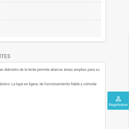
NTES
ran diámetro de la lente permite abarcar áreas amplias para su
ástico. La lupa es ligera, de funcionamiento fiable y cómoda
perm_identity
Registrarse