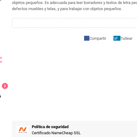
objetos pequeños. Es adecuada para leer borradores y textos de letra p
defectos muebles y telas, y para trabajar con objetos pequeños.
Compartir
Tuitear
t_map
chevron_right
Política de seguridad
Certificado NameCheap SSL