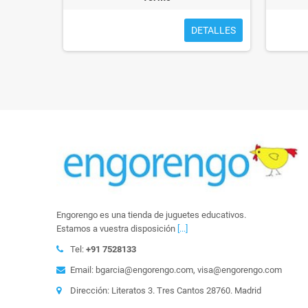
TALLES
DETALLES
Engorengo es una tienda de juguetes educativos.
Estamos a vuestra disposición
[...]
Tel:
+91 7528133
Email: bgarcia@engorengo.com, visa@engorengo.com
Dirección: Literatos 3. Tres Cantos 28760. Madrid