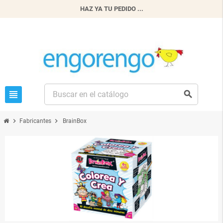
HAZ YA TU PEDIDO ...
view_headline
search
chevron_right
chevron_right
Fabricantes
BrainBox