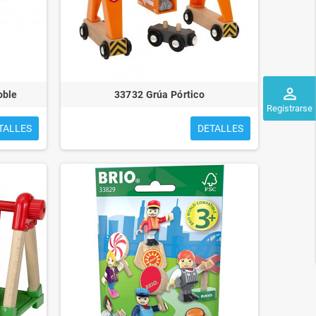
perm_identity
oble
33732 Grúa Pórtico
Registrarse
TALLES
DETALLES