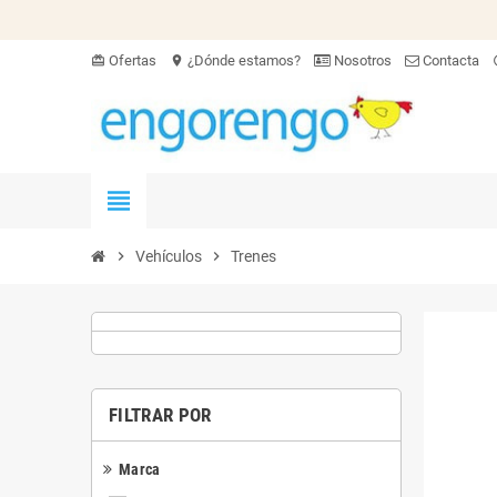
Ofertas
¿Dónde estamos?
Nosotros
Contacta
card_giftcard
location_on
hel
view_headline
chevron_right
Vehículos
chevron_right
Trenes
FILTRAR POR
Marca