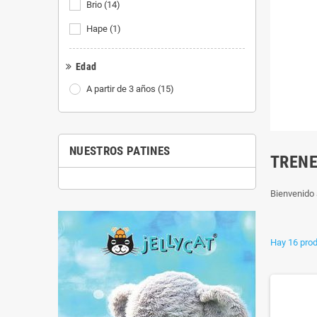
Brio
(14)
Hape
(1)
Edad
A partir de 3 años
(15)
NUESTROS PATINES
TREN
Bienvenido 
Hay 16 prod