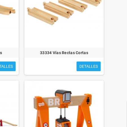
FIERAS ENJAULADAS
PEQUEÑO ZAR Y EL BOSQUE
ANIMADO
es
33334 Vías Rectas Cortas
TALLES
DETALLES