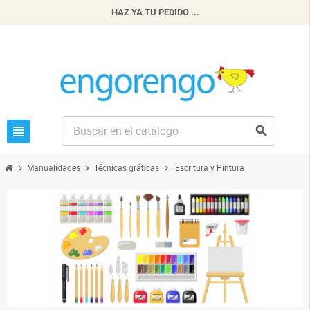
HAZ YA TU PEDIDO ...
view_headline
search
chevron_right
chevron_right
chevron_right
Manualidades
Técnicas gráficas
Escritura y Pintura