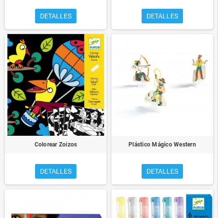
DETALLES
DETALLES
Colorear Zoizos
Plástico Mágico Western
DETALLES
DETALLES