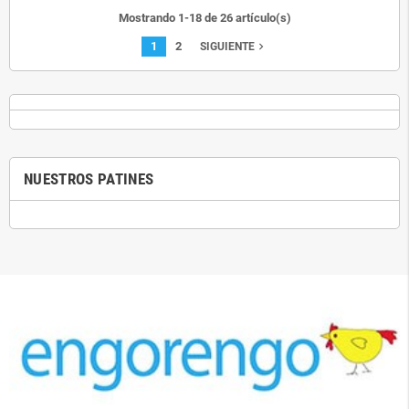
Mostrando 1-18 de 26 artículo(s)
1
2
navigate_next
SIGUIENTE
NUESTROS PATINES