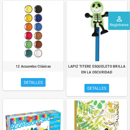
perm_identity
Registrarse
12 Acuarelas Clásicas
LAPIZ TITERE ESQUELETO BRILLA
EN LA OSCURIDAD
DETALLES
DETALLES