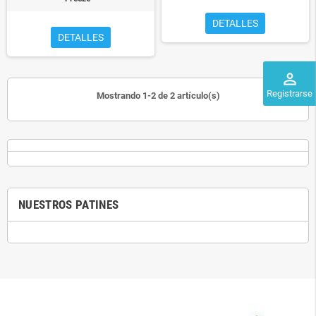
DETALLES
DETALLES
perm_identity
Registrarse
Mostrando 1-2 de 2 artículo(s)
NUESTROS PATINES