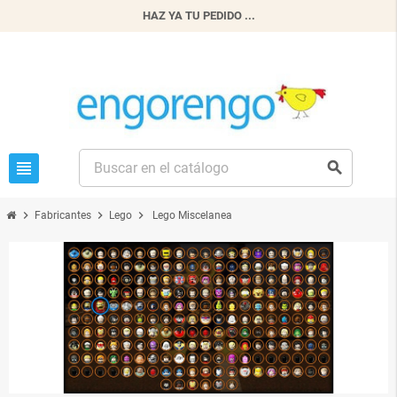
HAZ YA TU PEDIDO ...
view_headline
search
chevron_right
chevron_right
chevron_right
Fabricantes
Lego
Lego Miscelanea