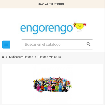
HAZ YA TU PEDIDO ...
view_headline
search
chevron_right
chevron_right
Muñecos y Figuras
Figuras Miniatura