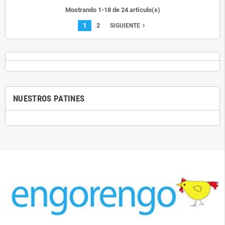
Mostrando 1-18 de 24 artículo(s)
1
2
navigate_next
SIGUIENTE
NUESTROS PATINES