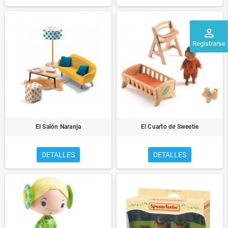
perm_identity
Registrarse
El Salón Naranja
El Cuarto de Sweetie
DETALLES
DETALLES