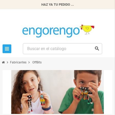
HAZ YA TU PEDIDO ...
view_headline
search
chevron_right
chevron_right
Fabricantes
OffBits