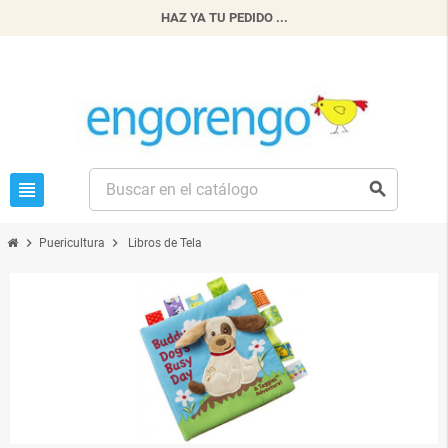
HAZ YA TU PEDIDO ...
view_headline
search
chevron_right
chevron_right
Puericultura
Libros de Tela