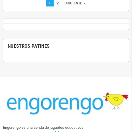
1
2
navigate_next
SIGUIENTE
NUESTROS PATINES
Engorengo es una tienda de juguetes educativos.