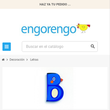
HAZ YA TU PEDIDO ...
view_headline
search
chevron_right
chevron_right
Decoración
Letras