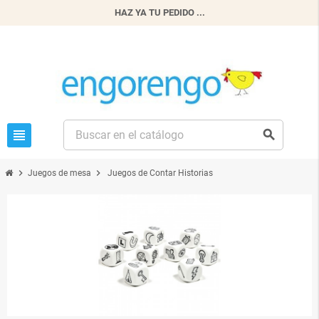
HAZ YA TU PEDIDO ...
view_headline
search
chevron_right
chevron_right
Juegos de mesa
Juegos de Contar Historias