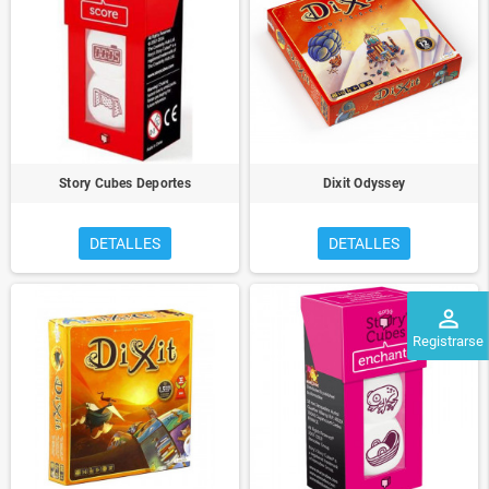
Story Cubes Deportes
Dixit Odyssey
DETALLES
DETALLES
perm_identity
Registrarse