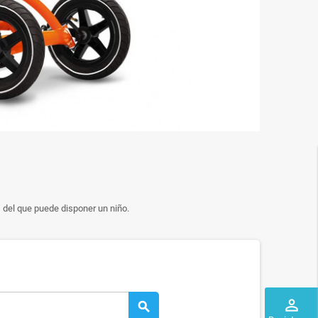
 del que puede disponer un niño.
perm_identity
search