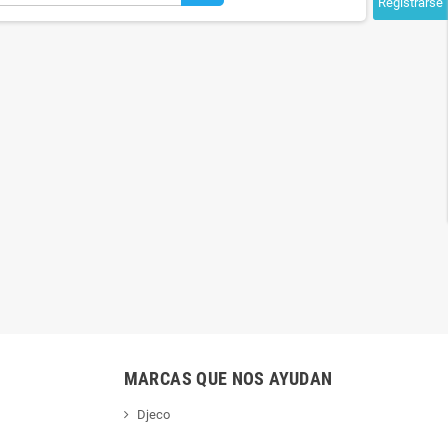
Registrarse
FIERAS ENJAULADAS
PEQUEÑO ZAR Y EL BOSQUE
ANIMADO
MARCAS QUE NOS AYUDAN
Djeco