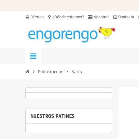
Ofertas
¿Dónde estamos?
Nosotros
Contacta
card_giftcard
location_on
hel
view_headline
chevron_right
Sobre ruedas
chevron_right
Karts
NUESTROS PATINES