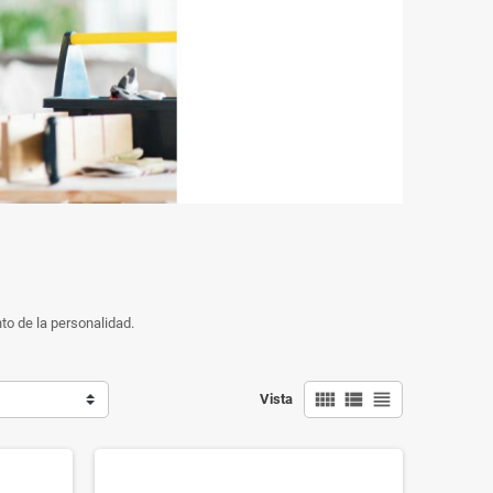
to de la personalidad.
view_comfy
view_list
view_headline
Vista