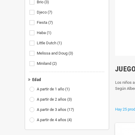
Brio
(3)
Djeco
(7)
Fiesta
(7)
Haba
(1)
Little Dutch
(1)
Melissa and Doug
(3)
Miniland
(2)
JUEGO
Edad
Los niños a
Según Alber
A partir de 1 año
(1)
A partir de 2 años
(3)
Hay 25 prod
A partir de 3 años
(17)
A partir de 4 años
(4)