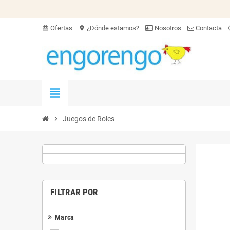
Ofertas
¿Dónde estamos?
Nosotros
Contacta
card_giftcard
location_on
hel
view_headline
chevron_right
Juegos de Roles
FILTRAR POR
Marca