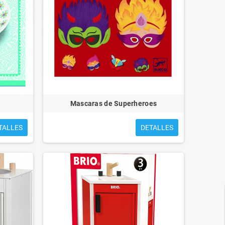
Mascaras de Superheroes
TALLES
DETALLES
FIERAS ENJAULADAS
PEQUEÑO ZAR Y EL BOSQUE
ANIMADO