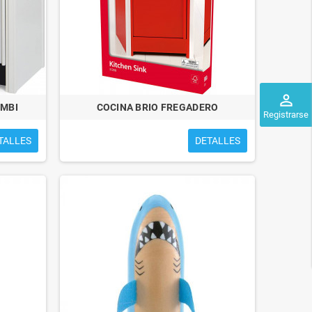
perm_identity
OMBI
COCINA BRIO FREGADERO
Registrarse
TALLES
DETALLES