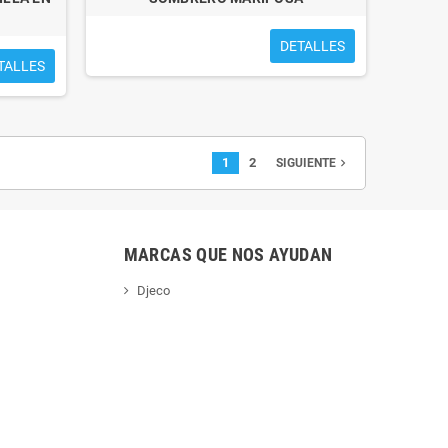
DETALLES
TALLES
1
2
navigate_next
SIGUIENTE
MARCAS QUE NOS AYUDAN
Djeco