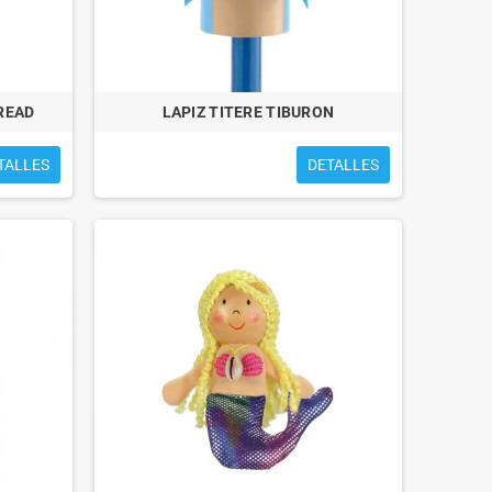
READ
LAPIZ TITERE TIBURON
TALLES
DETALLES