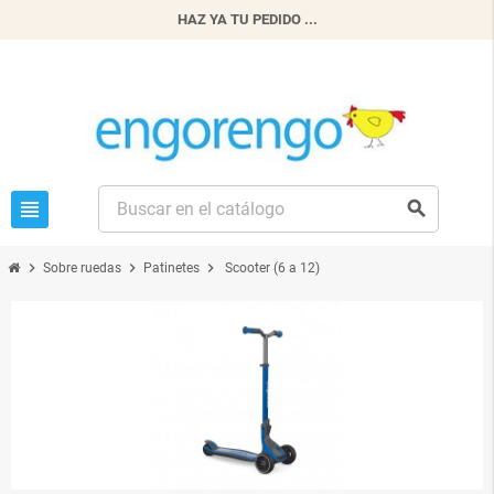
HAZ YA TU PEDIDO ...
view_headline
search
chevron_right
chevron_right
chevron_right
Sobre ruedas
Patinetes
Scooter (6 a 12)