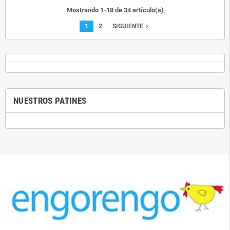
Mostrando 1-18 de 34 artículo(s)
1
2
navigate_next
SIGUIENTE
NUESTROS PATINES