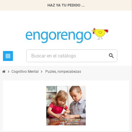
HAZ YA TU PEDIDO ...
view_headline
search
chevron_right
chevron_right
Cognitivo Mental
Puzles, rompecabezas