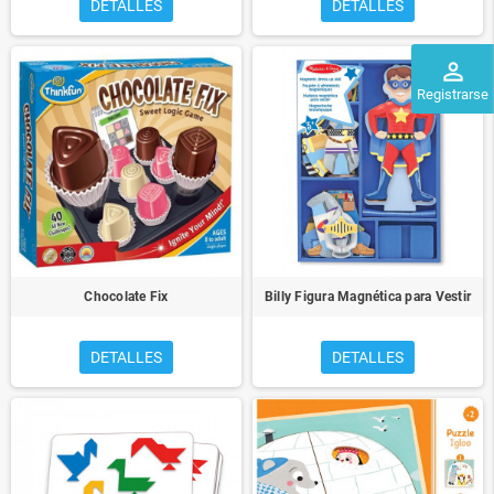
DETALLES
DETALLES
perm_identity
Registrarse
Chocolate Fix
Billy Figura Magnética para Vestir
DETALLES
DETALLES