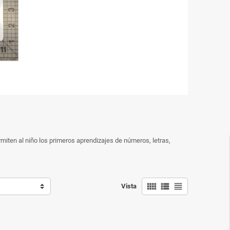
ermiten al niño los primeros aprendizajes de números, letras,
view_comfy
view_list
view_headline
Vista