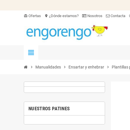
Ofertas
¿Dónde estamos?
Nosotros
Contacta
card_giftcard
location_on
hel
view_headline
chevron_right
Manualidades
chevron_right
Ensartar y enhebrar
chevron_right
Plantillas
NUESTROS PATINES