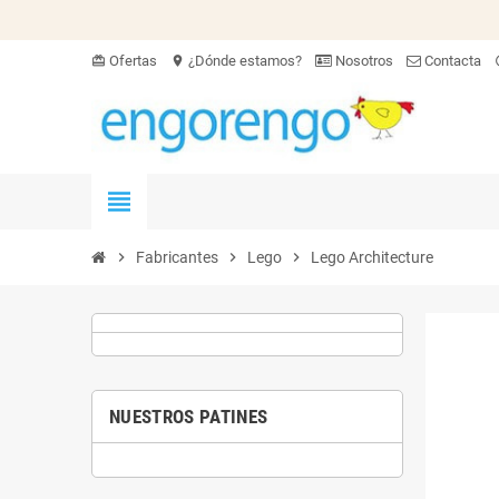
Ofertas
¿Dónde estamos?
Nosotros
Contacta
card_giftcard
location_on
hel
view_headline
chevron_right
Fabricantes
chevron_right
Lego
chevron_right
Lego Architecture
NUESTROS PATINES