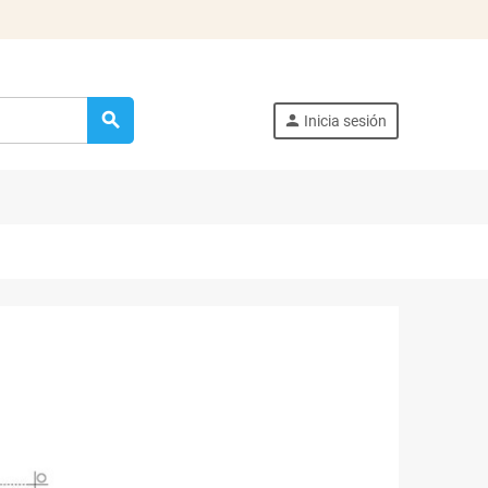
search
person
Inicia sesión