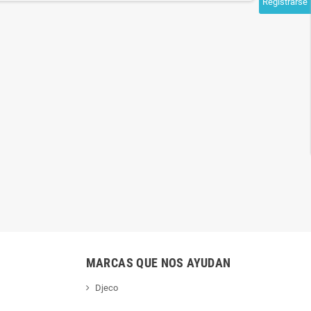
Registrarse
FIERAS ENJAULADAS
PEQUEÑO ZAR Y EL BOSQUE
ANIMADO
MARCAS QUE NOS AYUDAN
Djeco