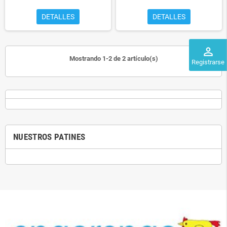
DETALLES
DETALLES
perm_identity
Mostrando 1-2 de 2 artículo(s)
Registrarse
NUESTROS PATINES