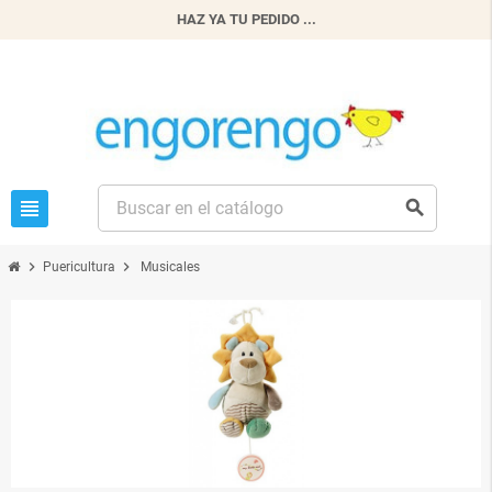
HAZ YA TU PEDIDO ...
view_headline
search
chevron_right
chevron_right
Puericultura
Musicales