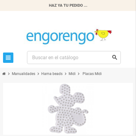
HAZ YA TU PEDIDO ...
view_headline
search
chevron_right
chevron_right
chevron_right
chevron_right
Manualidades
Hama beads
Midi
Placas Midi