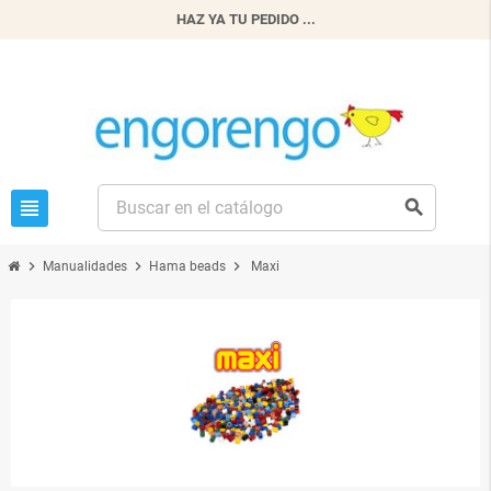
HAZ YA TU PEDIDO ...
view_headline
search
chevron_right
chevron_right
chevron_right
Manualidades
Hama beads
Maxi